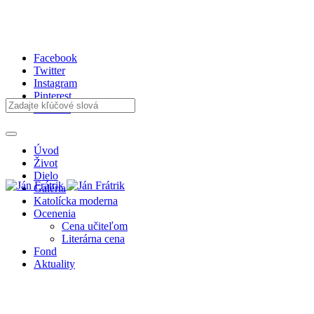
Facebook
Twitter
Instagram
Pinterest
Youtube
Úvod
Život
Dielo
Galéria
Katolícka moderna
Ocenenia
Cena učiteľom
Literárna cena
Fond
Aktuality