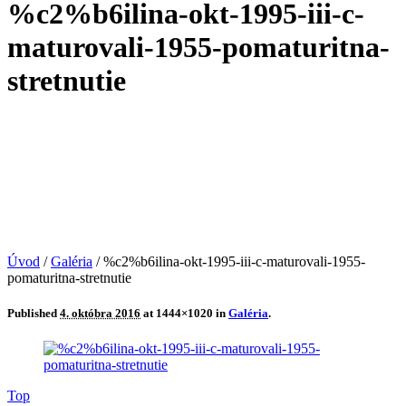
%c2%b6ilina-okt-1995-iii-c-
maturovali-1955-pomaturitna-
stretnutie
Úvod
/
Galéria
/
%c2%b6ilina-okt-1995-iii-c-maturovali-1955-
pomaturitna-stretnutie
Published
4. októbra 2016
at 1444×1020 in
Galéria
.
Top