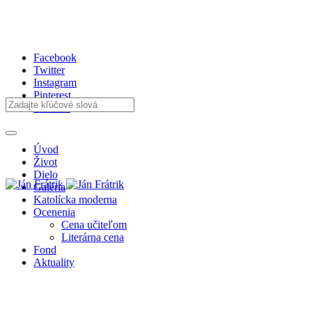
Facebook
Twitter
Instagram
Pinterest
Youtube
Úvod
Život
Dielo
Galéria
Katolícka moderna
Ocenenia
Cena učiteľom
Literárna cena
Fond
Aktuality