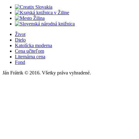
Život
Dielo
Katolícka moderna
Cena učiteľom
Liternárna cena
Fond
Ján Frátrik © 2016. Všetky práva vyhradené.