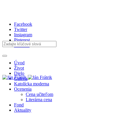
Facebook
Twitter
Instagram
Pinterest
Youtube
Úvod
Život
Dielo
Galéria
Katolícka moderna
Ocenenia
Cena učiteľom
Literárna cena
Fond
Aktuality