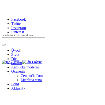
Facebook
Twitter
Instagram
Pinterest
Youtube
Úvod
Život
Dielo
Galéria
Katolícka moderna
Ocenenia
Cena učiteľom
Literárna cena
Fond
Aktuality