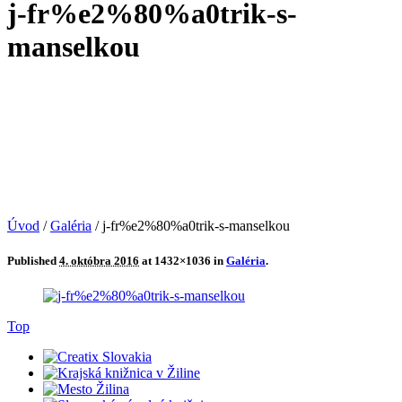
j-fr%e2%80%a0trik-s-
manselkou
Úvod
/
Galéria
/
j-fr%e2%80%a0trik-s-manselkou
Published
4. októbra 2016
at 1432×1036 in
Galéria
.
Top