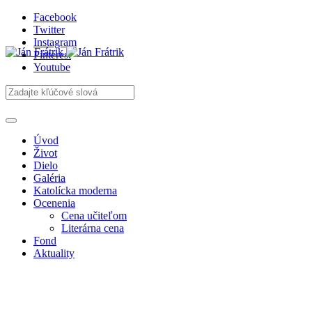
Facebook
Twitter
Instagram
Pinterest
Youtube
Úvod
Život
Dielo
Galéria
Katolícka moderna
Ocenenia
Cena učiteľom
Literárna cena
Fond
Aktuality