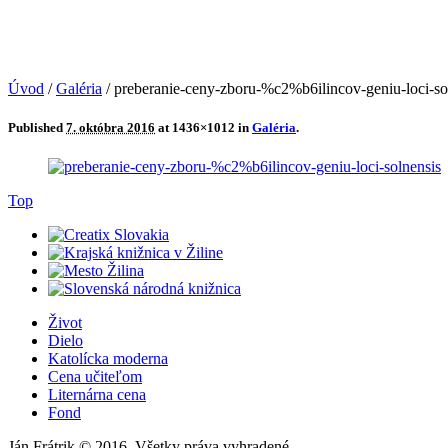
Úvod
/
Galéria
/
preberanie-ceny-zboru-%c2%b6ilincov-geniu-loci-so
Published
7. októbra 2016
at 1436×1012 in
Galéria
.
Top
Život
Dielo
Katolícka moderna
Cena učiteľom
Liternárna cena
Fond
Ján Frátrik © 2016. Všetky práva vyhradené.