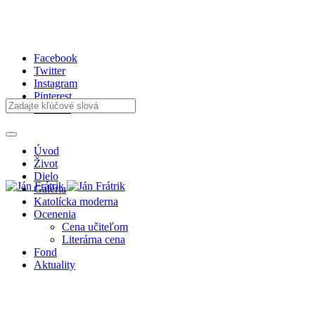
Facebook
Twitter
Instagram
Pinterest
Youtube
Úvod
Život
Dielo
Galéria
Katolícka moderna
Ocenenia
Cena učiteľom
Literárna cena
Fond
Aktuality