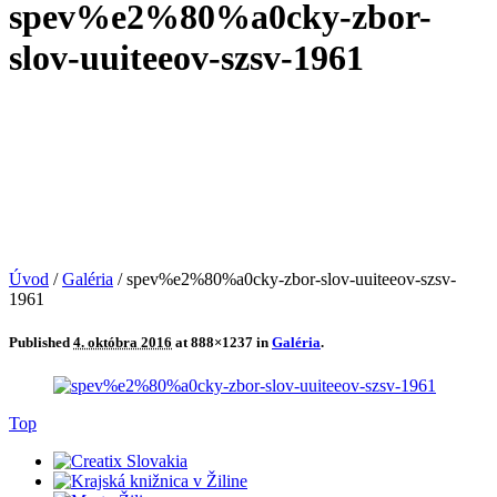
spev%e2%80%a0cky-zbor-
slov-uuiteeov-szsv-1961
Úvod
/
Galéria
/
spev%e2%80%a0cky-zbor-slov-uuiteeov-szsv-
1961
Published
4. októbra 2016
at 888×1237 in
Galéria
.
Top