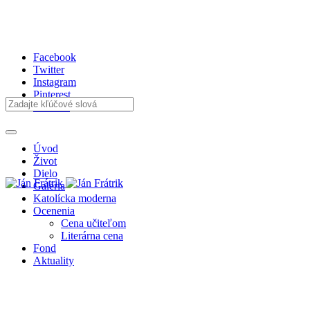
Facebook
Twitter
Instagram
Pinterest
Youtube
Úvod
Život
Dielo
Galéria
Katolícka moderna
Ocenenia
Cena učiteľom
Literárna cena
Fond
Aktuality