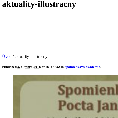
aktuality-illustracny
Úvod
/
aktuality-illustracny
Published
5. októbra 2016
at 1616×852 in
Spomienková akadémia
.