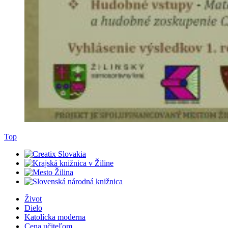
Top
Život
Dielo
Katolícka moderna
Cena učiteľom