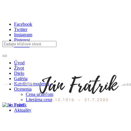
Facebook
Twitter
Instagram
Pinterest
Youtube
Úvod
Život
Dielo
Galéria
Katolícka moderna
Ocenenia
Cena učiteľom
Literárna cena
Fond
Aktuality