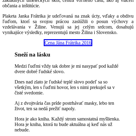
základných umeleckých škôl, centra voľného času, ako aj viacerí
občania a inštitúcie.
Plaketa Janka Frátrika je udeľovaná na znak úcty, vďaky a obdivu
ľuďom, ktorí sa svojou prácou zaslúžili o posun výchovy a
vzdelávania v Žiline. Venujú sa jej celým srdcom, dosahujú
vynikajúce výsledky, reprezentujú mesto Žilina i Slovensko.
Cena Jána Frátrika 2016
Sneží na lásku
Medzi ľuďmi vždy tak dobre je mi nasypať pod každé
dvere dobré ľudské slovo.
Dnes nad zlato je ľudské teplé slovo podeľ sa so
všetkým, len s ľuďmi hovor, len s nimi prekuješ sa v
čisté svedomie.
Aj z dvojtvária čas príde postrhávať masky, lebo ten
život, ten sa nedá prežiť napoly.
Hora je ako kniha. Každý strom samostatná myšlienka.
Hora je kniha, ktorá tu bude aktuálna aj keď nás už
nebude.