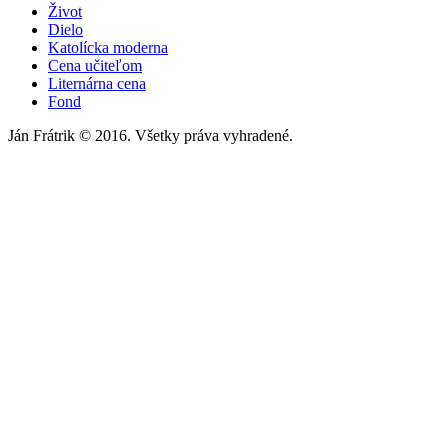
Život
Dielo
Katolícka moderna
Cena učiteľom
Liternárna cena
Fond
Ján Frátrik © 2016. Všetky práva vyhradené.