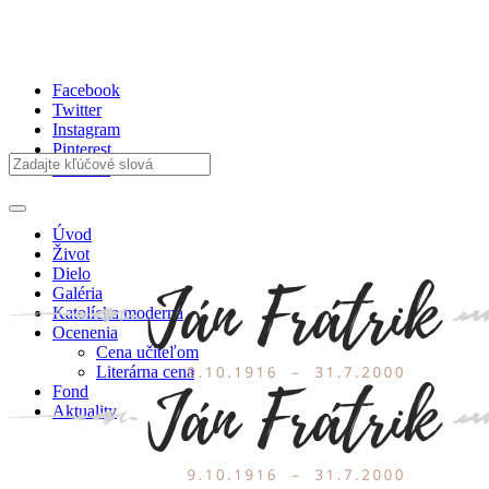
Facebook
Twitter
Instagram
Pinterest
Youtube
Úvod
Život
Dielo
Galéria
Katolícka moderna
Ocenenia
Cena učiteľom
Literárna cena
Fond
Aktuality