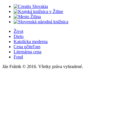
Život
Dielo
Katolícka moderna
Cena učiteľom
Liternárna cena
Fond
Ján Frátrik © 2016. Všetky práva vyhradené.