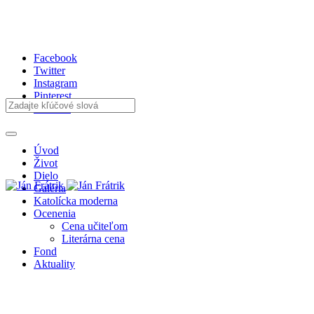
Facebook
Twitter
Instagram
Pinterest
Youtube
Úvod
Život
Dielo
Galéria
Katolícka moderna
Ocenenia
Cena učiteľom
Literárna cena
Fond
Aktuality