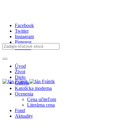
Facebook
Twitter
Instagram
Pinterest
Youtube
Úvod
Život
Dielo
Galéria
Katolícka moderna
Ocenenia
Cena učiteľom
Literárna cena
Fond
Aktuality