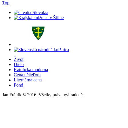
Top
Život
Dielo
Katolícka moderna
Cena učiteľom
Liternárna cena
Fond
Ján Frátrik © 2016. Všetky práva vyhradené.