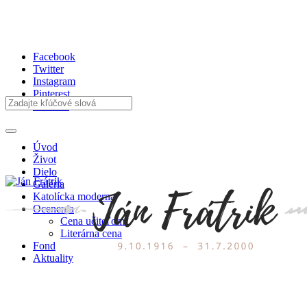
Facebook
Twitter
Instagram
Pinterest
Youtube
Úvod
Život
Dielo
Galéria
Katolícka moderna
Ocenenia
Cena učiteľom
Literárna cena
Fond
Aktuality