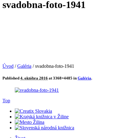
svadobna-foto-1941
Úvod
/
Galéria
/
svadobna-foto-1941
Published
4. októbra 2016
at 3368×4485 in
Galéria
.
Top