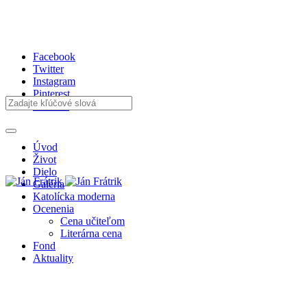
Facebook
Twitter
Instagram
Pinterest
Youtube
Úvod
Život
Dielo
Galéria
Katolícka moderna
Ocenenia
Cena učiteľom
Literárna cena
Fond
Aktuality